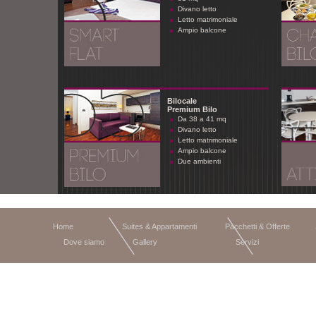
Divano letto
Letto matrimoniale
Ampio balcone
Bilocale
Premium Bilo
Da 38 a 41 mq
Divano letto
Letto matrimoniale
Ampio balcone
Due ambienti
Home
Suites & Appartamenti
Pacchetti & Offerte
Dove siamo
Gallery
Servizi