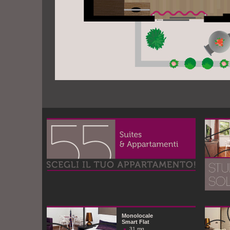
Monolocale
Smart Flat
31 mq