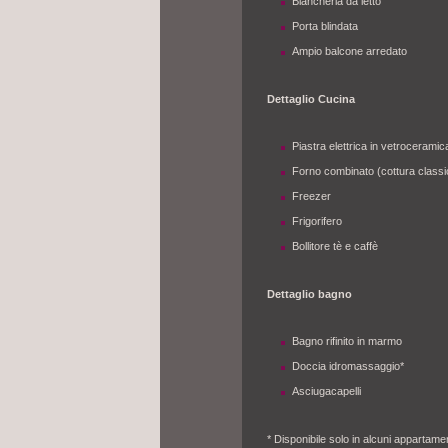
Biancheria da letto
Porta blindata
Ampio balcone arredato
Dettaglio Cucina
Piastra elettrica in vetroceramic
Forno combinato (cottura classic
Freezer
Frigorifero
Bollitore tè e caffè
Dettaglio bagno
Bagno rifinito in marmo
Doccia idromassaggio*
Asciugacapelli
* Disponibile solo in alcuni appartamen