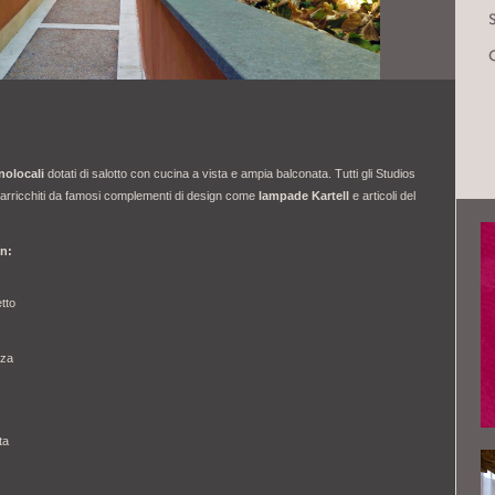
nolocali
dotati di salotto con cucina a vista e ampia balconata. Tutti gli Studios
à arricchiti da famosi complementi di design come
lampade Kartell
e articoli del
on:
tto
zza
ta