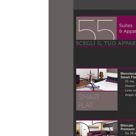
Monoloca
Smart Fla
31 mq
Divano 
Letto m
Ampio 
Bilocale
Premium 
Da 38 