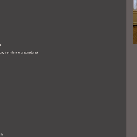
a
a, ventilata e gratinatura)
ti