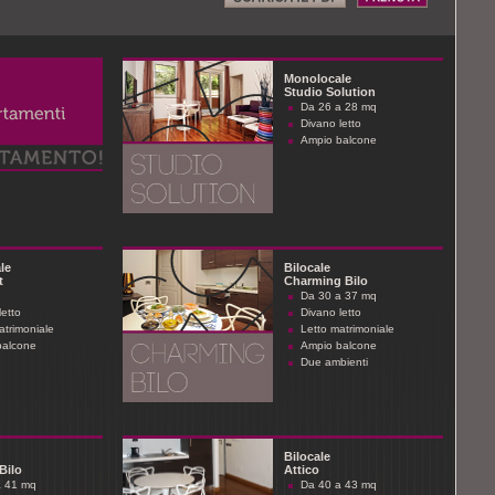
Monolocale
Studio Solution
Da 26 a 28 mq
Divano letto
Ampio balcone
le
Bilocale
t
Charming Bilo
Da 30 a 37 mq
letto
Divano letto
atrimoniale
Letto matrimoniale
balcone
Ampio balcone
Due ambienti
Bilocale
Bilo
Attico
a 41 mq
Da 40 a 43 mq